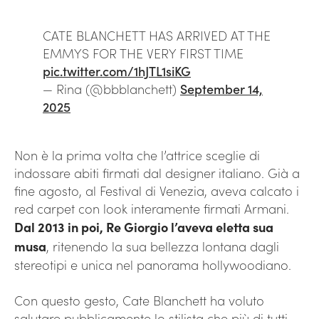
CATE BLANCHETT HAS ARRIVED AT THE
EMMYS FOR THE VERY FIRST TIME
pic.twitter.com/1hJTL1siKG
— Rina (@bbblanchett)
September 14,
2025
Non è la prima volta che l’attrice sceglie di
indossare abiti firmati dal designer italiano. Già a
fine agosto, al Festival di Venezia, aveva calcato i
red carpet con look interamente firmati Armani.
Dal 2013 in poi, Re Giorgio l’aveva eletta sua
musa
, ritenendo la sua bellezza lontana dagli
stereotipi e unica nel panorama hollywoodiano.
Con questo gesto, Cate Blanchett ha voluto
salutare pubblicamente lo stilista che più di tutti