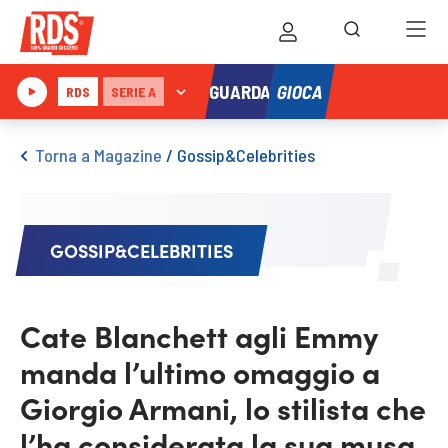
GIOCA
GUARDA
RDS
SERIE A
Torna a Magazine
/
Gossip&Celebrities
GOSSIP&CELEBRITIES
Cate Blanchett agli Emmy
manda l’ultimo omaggio a
Giorgio Armani, lo stilista che
l’ha considerata la sua musa