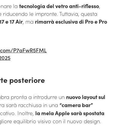
onare la
tecnologia del vetro anti-riflesso
,
a e riducendo le impronte. Tuttavia, questa
7 e 17 Air
, ma
rimarrà esclusiva di Pro e Pro
er.com/P7aFwR5FML
 2025
te posteriore
mbra pronta a introdurre un
nuovo layout sul
era sarà racchiusa in una
“camera bar”
cativo. Inoltre,
la mela Apple sarà spostata
gliore equilibrio visivo con il nuovo design.