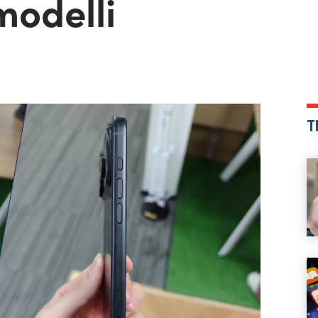
 modelli
T