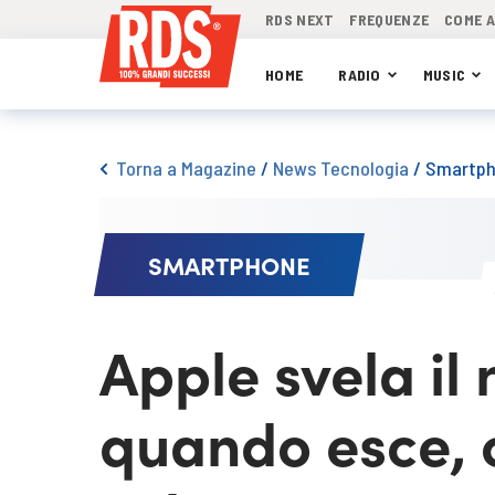
RDS NEXT
FREQUENZE
COME 
HOME
RADIO
MUSIC
Torna a Magazine
/
News Tecnologia
/
Smartp
SMARTPHONE
Apple svela il
quando esce, 