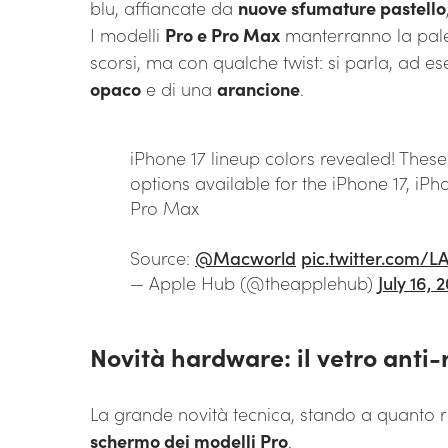
blu, affiancate da
nuove sfumature pastello
I modelli
Pro e Pro Max
manterranno la palet
scorsi, ma con qualche twist: si parla, ad e
opaco
e di una
arancione
.
iPhone 17 lineup colors revealed! These 
options available for the iPhone 17, iPh
Pro Max
Source:
@Macworld
pic.twitter.com/
— Apple Hub (@theapplehub)
July 16, 
Novità hardware: il vetro anti-r
La grande novità tecnica, stando a quanto 
schermo dei modelli Pro
.