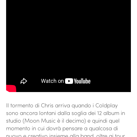
Il tormento di Chris arriva quando i Coldplay
sono ancora lontani dalla soglia dei 12 album in
studio (Moon Music è il decimo) e quindi quel
momento in cui dovrà pensare a qualcosa di
nuovo e creativo insieme alla band, oltre ai tour