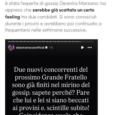
è stata l’esperta di gossip Deianira Marzano: ha
appreso che
sarebbe già scattato un certo
feeling
tra due candidati. Si sono conosciuti
durante i provini e avrebbero poi continuato a
frequentarsi nelle settimane successive.