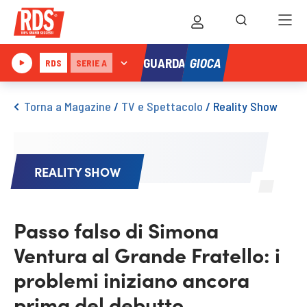
GIOCA
GUARDA
RDS
SERIE A
Torna a Magazine
/
TV e Spettacolo
/
Reality Show
REALITY SHOW
Passo falso di Simona
Ventura al Grande Fratello: i
problemi iniziano ancora
prima del debutto