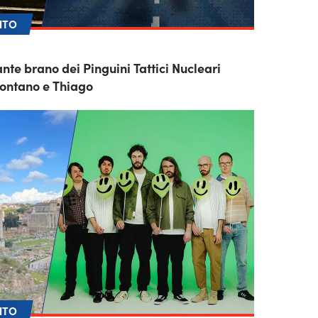
NTO
nte brano dei Pinguini Tattici Nucleari
montano e Thiago
NTO