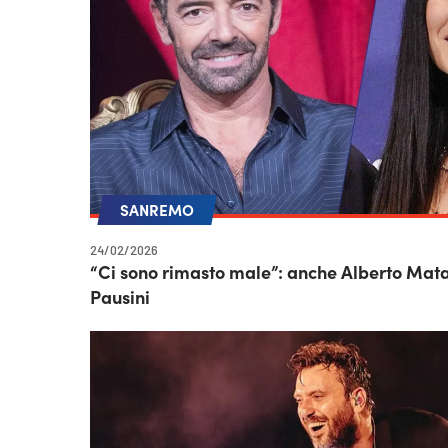
SANREMO
24/02/2026
“Ci sono rimasto male”: anche Alberto Mata
Pausini