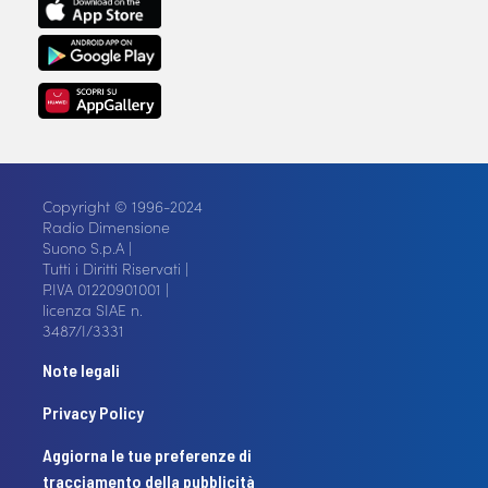
Copyright © 1996-2024
Radio Dimensione
Suono S.p.A |
Tutti i Diritti Riservati |
P.IVA 01220901001 |
licenza SIAE n.
3487/I/3331
Note legali
Privacy Policy
Aggiorna le tue preferenze di
tracciamento della pubblicità