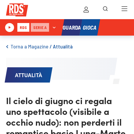
GIOCA
GUARDA
RDS
SERIE A
Torna a Magazine
/
Attualità
ATTUALITÀ
Il cielo di giugno ci regala
uno spettacolo (visibile a
occhio nudo): non perderti il
romantico bacio Luna-Marte