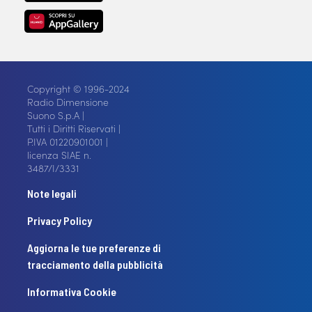
Copyright © 1996-2024
Radio Dimensione
Suono S.p.A |
Tutti i Diritti Riservati |
P.IVA 01220901001 |
licenza SIAE n.
3487/I/3331
Note legali
Privacy Policy
Aggiorna le tue preferenze di
tracciamento della pubblicità
Informativa Cookie