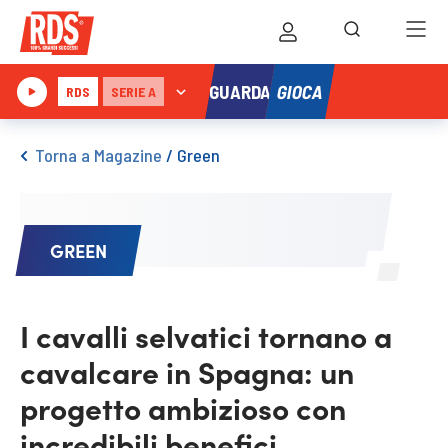
GIOCA
GUARDA
RDS
SERIE A
Torna a Magazine
/
Green
GREEN
I cavalli selvatici tornano a
cavalcare in Spagna: un
progetto ambizioso con
incredibili benefici