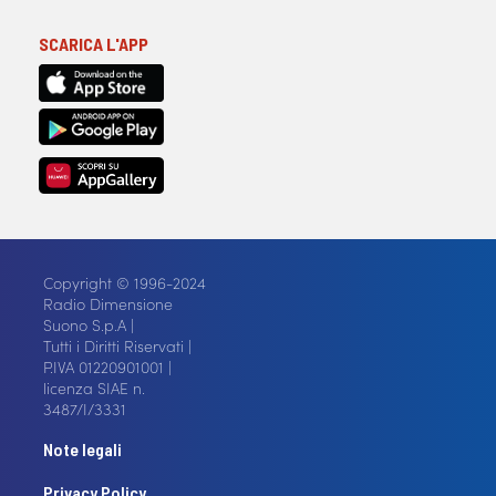
SCARICA L'APP
Copyright © 1996-2024
Radio Dimensione
Suono S.p.A |
Tutti i Diritti Riservati |
P.IVA 01220901001 |
licenza SIAE n.
3487/I/3331
Note legali
Privacy Policy