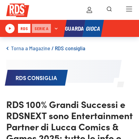
GIOCA
GUARDA
RDS
SERIE A
Torna a Magazine
/
RDS consiglia
RDS CONSIGLIA
RDS 100% Grandi Successi e
RDSNEXT sono Entertainment
Partner di Lucca Comics &
Games 2025: tutte le info e