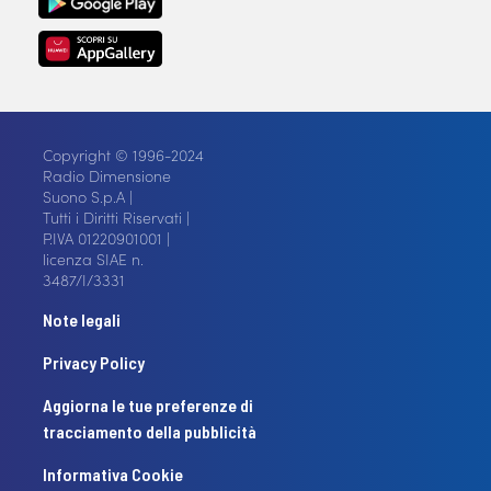
Copyright © 1996-2024
Radio Dimensione
Suono S.p.A |
Tutti i Diritti Riservati |
P.IVA 01220901001 |
licenza SIAE n.
3487/I/3331
Note legali
Privacy Policy
Aggiorna le tue preferenze di
tracciamento della pubblicità
Informativa Cookie